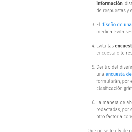
información
, di
de respuestas y e
El
diseño de una
medida. Evita se
Evita las
encuest
encuesta o te re
Dentro del diseñ
una
encuesta d
formularán, por 
clasificación gráf
La manera de abo
redactadas, por 
otro factor a con
Que no se te olvide 