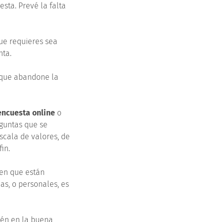
esta. Prevé la falta
ue requieres sea
nta.
r que abandone la
encuesta online
o
eguntas que se
scala de valores, de
fin.
 en que están
as, o personales, es
ién en la buena