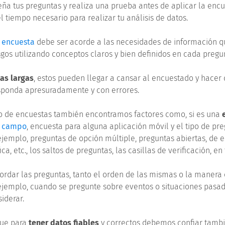
seña tus preguntas y realiza una prueba antes de aplicar la encu
l tiempo necesario para realizar tu análisis de datos.
 encuesta
debe ser acorde a las necesidades de información q
sgos utilizando conceptos claros y bien definidos en cada pregu
as largas
, estos pueden llegar a cansar al encuestado y hace
sponda apresuradamente y con errores.
o de encuestas también encontramos factores como, si es una
e campo
, encuesta para alguna aplicación móvil y el tipo de pr
ejemplo, preguntas de opción múltiple, preguntas abiertas, de e
ica, etc., los saltos de preguntas, las casillas de verificación, en 
rdar las preguntas, tanto el orden de las mismas o la manera
ejemplo, cuando se pregunte sobre eventos o situaciones pasad
siderar.
que para
tener datos fiables
y correctos debemos confiar tamb