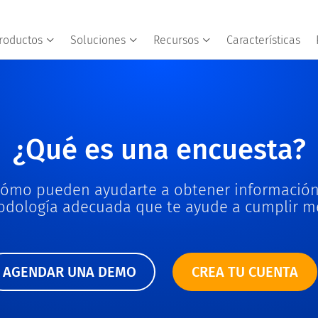
roductos
Soluciones
Recursos
Características
¿Qué es una encuesta?
cómo pueden ayudarte a obtener información 
dología adecuada que te ayude a cumplir m
AGENDAR UNA DEMO
CREA TU CUENTA