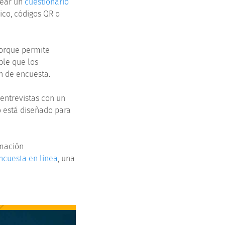
rear un
cuestionario
ico, códigos QR o
porque permite
ble que los
n de encuesta.
 entrevistas con un
o está diseñado para
rmación
ncuesta en linea
, una