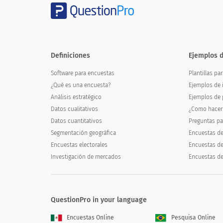
Descuento
Definiciones
Ejemplos 
Software para encuestas
Plantillas pa
¿Qué es una encuesta?
Ejemplos de 
Análisis estratégico
Ejemplos de 
Datos cualitativos
¿Como hacer
¿Cómo te enteraste de este modelo en p
Datos cuantitativos
Preguntas pa
Segmentación geográfica
How did you find out about this p
Encuestas de
Encuestas electorales
Encuestas d
Investigación de mercados
Encuestas de
Prensa
Suplemento del periódico
QuestionPro in your language
Revistas
Encuestas Online
Pesquisa Online