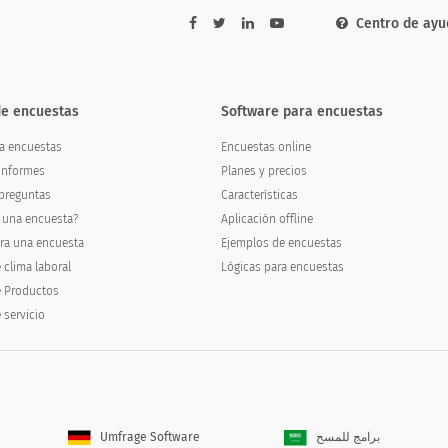
Centro de ayu
V
de encuestas
Software para encuestas
ra encuestas
Encuestas online
informes
Planes y precios
preguntas
Características
 una encuesta?
Aplicación offline
articular?
ra una encuesta
Ejemplos de encuestas
articular model?
 clima laboral
Lógicas para encuestas
e Productos
 servicio
Umfrage Software
برامج للمسح