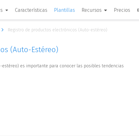
os
Características
Plantillas
Recursos
Precios
Registro de productos electrónicos (Auto-estéreo)
cos (Auto-Estéreo)
to-estéreo) es importante para conocer las posibles tendencias