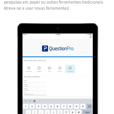
pesquisas em papel ou outras ferramentas tradicionais.
Atreva-se a usar novas ferramentas!