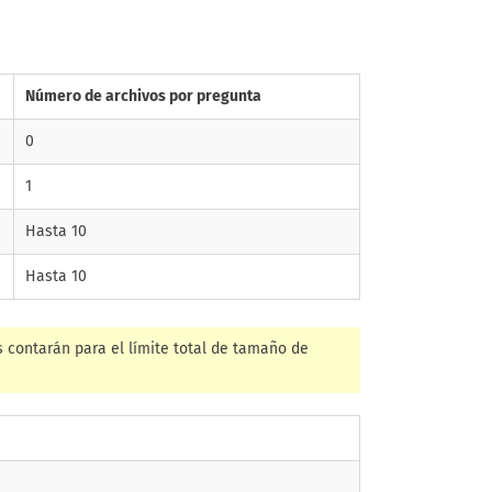
Número de archivos por pregunta
0
1
Hasta 10
Hasta 10
es contarán para el límite total de tamaño de