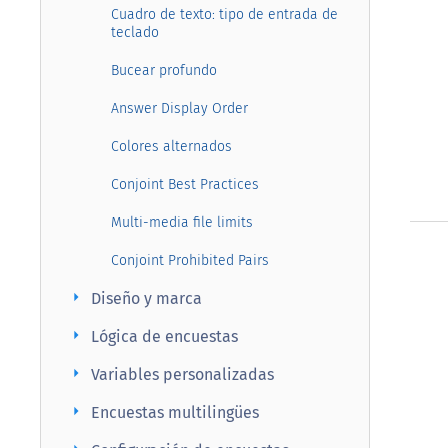
Cuadro de texto: tipo de entrada de
teclado
Bucear profundo
Answer Display Order
Colores alternados
Conjoint Best Practices
Multi-media file limits
Conjoint Prohibited Pairs
arrow_right
Diseño y marca
arrow_right
Lógica de encuestas
arrow_right
Variables personalizadas
arrow_right
Encuestas multilingües