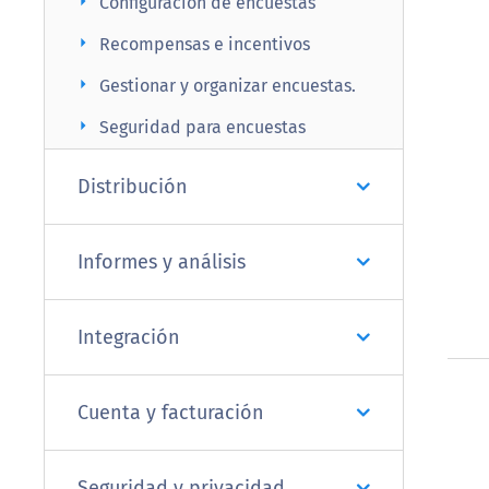
arrow_right
Configuración de encuestas
arrow_right
Recompensas e incentivos
arrow_right
Gestionar y organizar encuestas.
arrow_right
Seguridad para encuestas
Distribución
Informes y análisis
Integración
Cuenta y facturación
Seguridad y privacidad