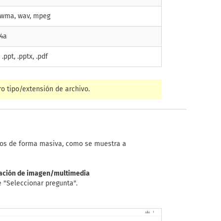
, wma, wav, mpeg
m4a
, .ppt, .pptx, .pdf
o tipo/extensión de archivo.
ados de forma masiva, como se muestra a
rtación de imagen/multimedia
 "Seleccionar pregunta".