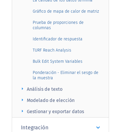
La calidad de los datos termina
Gráfico de mapa de calor de matriz
Prueba de proporciones de
columnas
Identificador de respuesta
TURF Reach Analysis
Bulk Edit System Variables
Ponderación - Eliminar el sesgo de
la muestra
arrow_right
Análisis de texto
arrow_right
Modelado de elección
arrow_right
Gestionar y exportar datos
Integración