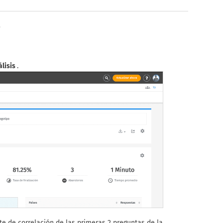
?
álisis
.
te de correlación de las primeras 2 preguntas de la