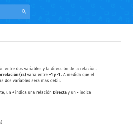
search
n entre dos variables y la dirección de la relación.
orrelación (rs)
varía entre
+1 y -1
. A medida que el
las dos variables será más débil.
nte; un
+
indica una relación
Directa
y un
-
indica
a)